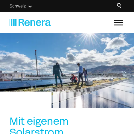
Schweiz
Unsere Lösungen
Für wen
Know-how
Über uns
Newsletter
Kontakt
Mit eigenem
Solarstrom